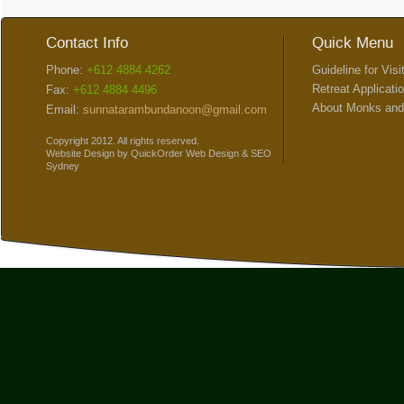
Contact Info
Quick Menu
Phone:
+612 4884 4262
Guideline for Visi
Retreat Applicati
Fax:
+612 4884 4496
About Monks and
Email:
sunnatarambundanoon@gmail.com
Copyright 2012. All rights reserved.
Website Design
by
QuickOrder
Web Design
&
SEO
Sydney