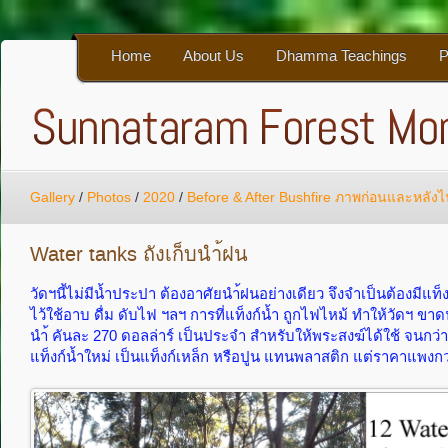
Home
About Us
Dhamma Teachings
P
Gallery
/
Photos
/
2020
/
Before & After Bushfire ภาพก่อนและหลัง
Water tanks ถังเก็บนำ้ฝน
วัดฯนี้ไม่มีน้ำประปา ต้องอาศัยนำ้ฝนอย่างเดียว จึงจำเป็นต้องมีแท็
ไว้ใช้อาบ ดื่ม ดับไฟ ฯลฯ การที่แท็งก์น้ำ ถูกไฟไหม้ ทำให้วัดฯ ขาดน
นำ้ คันละ 270 ดอลล่าร์ เป็นประจำ สำหรับให้พระสงฆ์ได้ใช้ จนกว่
แท็งก์น้ำใหม่ เป็นแท็งก์เหล็ก หรือปูน แทนพลาสติก แต่ราคาแพงกว่า